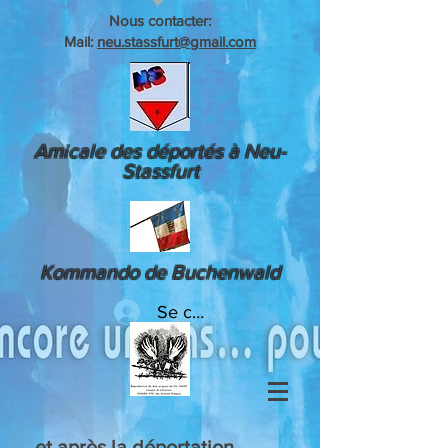
Nous contacter:
Mail:
neu.stassfurt@gmail.com
Amicale des déportés à Neu-
Stassfurt
Kommando de Buchenwald
Se connecter
...et après la déportation.