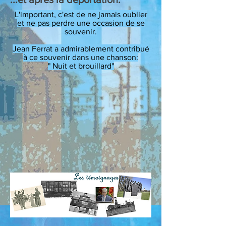
L'important, c'est de ne jamais oublier
et ne pas perdre une occasion de se
souvenir.
Jean Ferrat a admirablement contribué
à ce souvenir dans une chanson:
" Nuit et brouillard"