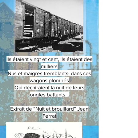
Ils étaient vingt et cent, ils étaient des
milliers
Nus et maigres tremblants, dans ces
wagons plombés
Qui déchiraient la nuit de leurs
ongles battants…
Extrait de “Nuit et brouillard” Jean
Ferrat