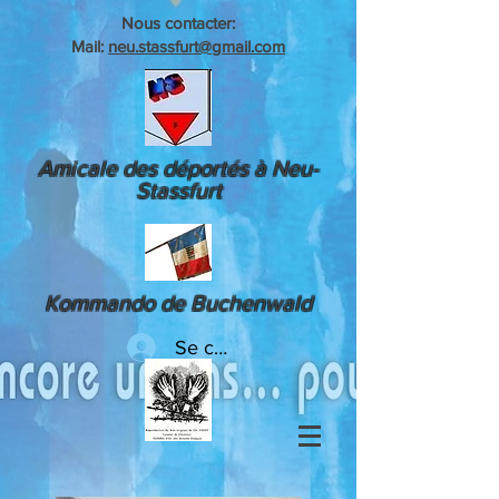
Nous contacter:
Mail:
neu.stassfurt@gmail.com
Amicale des déportés à Neu-
Stassfurt
Kommando de Buchenwald
Se connecter